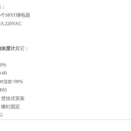
出：
3个SPST继电器
2A 220VAC
物浓度计
其它：
源
10%
0-60
<90%
对湿度
IP65
：壁挂式安装
：螺钉固定
KG