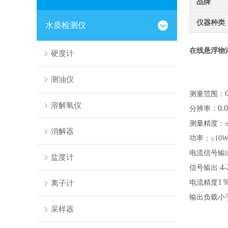
品牌
仪器种类
水质检测仪
在线悬浮物
硬度计
测油仪
测量范围：
溶解氧仪
0.
分辨率：
测量精度：
消解器
功率：
≤10
电流信号输
盐度计
4
信号输出
1
离子计
电流精度
输出负载小
采样器