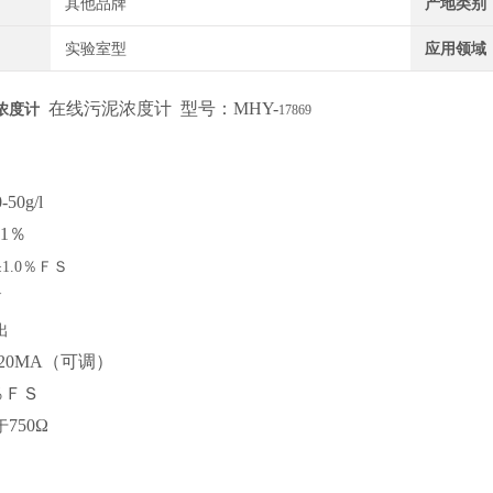
其他品牌
产地类别
实验室型
应用领域
在线污泥浓度计 型号：
MHY-
浓度计
17869
0-50g/l
01％
±1.0％ＦＳ
W
出
-20MA（可调）
％ＦＳ
750Ω
于