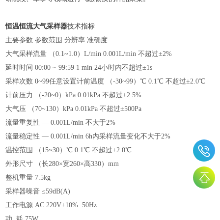
恒温恒流大气采样器
技术指标
主要参数
参数范围 分辨率 准确度
大气采样流量
（0.1~1.0）L/min 0.001L/min 不超过±2%
延时时间
00:00 ~ 99:59 1 min 24小时内不超过±1s
采样次数
0~99任意设置计前温度 （-30~99）℃ 0.1℃ 不超过±2.0℃
计前压力
（-20~0）kPa 0.01kPa 不超过±2.5%
大气压
（70~130）kPa 0.01kPa 不超过±500Pa
流量重复性
— 0.001L/min 不大于2%
流量稳定性
— 0.001L/min 6h内采样流量变化不大于2%
温控范围
（15~30）℃ 0.1℃ 不超过±2.0℃
外形尺寸
（长280×宽260×高330）mm
整机重量
7.5kg
采样器噪音
≤59dB(A)
工作电源
AC 220V±10% 50Hz
功
耗 75W