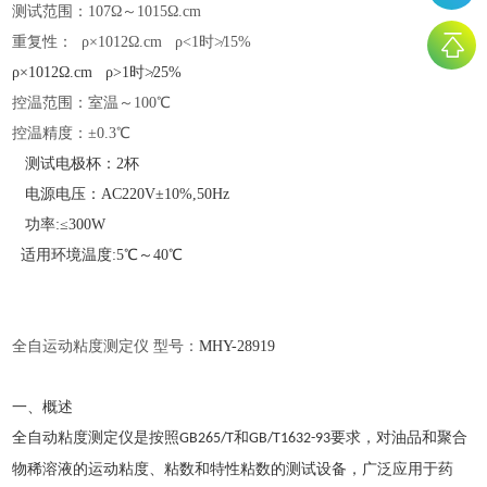
测试范围：
107Ω～1015Ω.cm
重复性：
ρ×1012Ω.cm ρ<1时≯15%
ρ×1012Ω.cm ρ>1时≯25%
控温范围：室温～
100℃
控温精度：
±0.3℃
测试电极杯：2杯
电源电压：AC220V±10%,50Hz
功率:≤300W
适用环境温度:5℃～40℃
全自运动粘度测定仪
型号：
MHY-
28919
一、概述
全自动粘度测定仪是按照
和
要求，对油品和聚合
GB265/T
GB/T1632-93
物稀溶液的运动粘度、粘数和特性粘数的测试设备，广泛应用于药