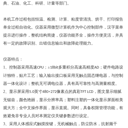
典、石油、化工、科研、计量等部门。
本机工作过程包括恒温、检测、计算、粘度管清洗、烘干、打印报告
单全过程自动化。仪器采用微型计算机作为中心控制部件，汉字菜单
提示进行操作，整机结构简捷，仪器功能齐全，操作方便灵活，并具
有一定的故障识别、出错信息输出和故障处理能力。
仪器特点：
1、控制器采用高速
；
±
多重积分高速高精度
；硬件电路设
CPU
18bit
AD
计独特，贴片工艺；输入输出接口板采用无触点固态继电器，与控制
器一体化设计；整机无可调电位器，具有高可靠性与高测量精度。
2、显示屏采用
英寸
×
像素点的真彩
，图文显示细腻
5.0
480
272
TFT LCD
无锯齿，颜色艳丽，显示分辨率高；塑料注塑的一体化显示屏面框美
观大方；全中文操作界面，显示直观。同时，具备权限管理功能，有
效避免非专业人员对本测定仪关键参数进行设定。
3、采用人体感应式触摸按键，无机械触点，防尘防水，抗射频干