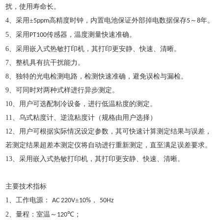
扰，使用寿命长。
4、采用±
高精度时钟，内置电池保证外部掉电数据保存
～
年。
5ppm
5
8
5、采用
传感器，温度测量快速准确。
PT100
6、采用嵌入式热敏打印机，其打印更安静、快速、清晰。
7、整机具有抗干扰能力。
8、独特的光电检测电路，检测快速准确，避免误检与漏检。
9、可同时对两种式样进行异步测定。
10、用户可选配制冷设备，进行低温粘度的测定。
11、乌式粘度计、逆流粘度计（规格由用户选择）
12、用户可根据实际情况设定参数，其可快速计算测定结果与误差，
若测定结果超差本测定仪将自动进行重新测定，直至满足误差要求。
13、采用嵌入式热敏打印机，其打印更安静、快速、清晰。
主要技术指标
1、工作电源：
±
，
AC 220V
10%
50Hz
2、量程：室温～
℃；
120