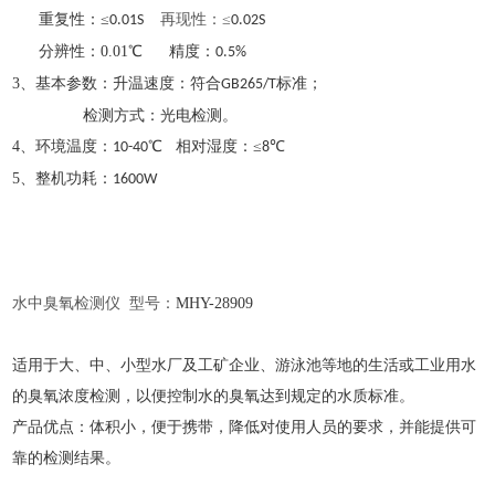
重复性：≤
再现性：
≤
0.01S
0.02S
分辨性：0.01℃ 精度：
0.5%
3、基本参数：升温速度：符合
标准；
GB265/T
检测方式：光电检测。
4、环境温度：
℃ 相对湿度：≤
℃
10-40
8
5、整机功耗：
1600W
水中臭氧检测仪
型号：
MHY-
28909
适用于大、中、小型水厂及工矿企业、游泳池等地的生活或工业用水
的臭氧浓度检测，以便控制水的臭氧达到规定的水质标准。
产品优点：体积小，便于携带，降低对使用人员的要求，并能提供可
靠的检测结果。