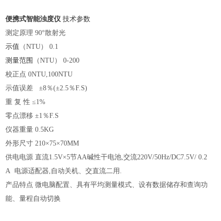
便携式智能浊度仪
技术参数
测定原理
90°散射光
示
值
（
NTU） 0.1
测量
范围
（
NTU） 0-200
校正点
0NTU,100NTU
示值误差
±8％(±2.5％F.S)
重
复 性 ≤1%
零点漂移
±1％F.S
仪器重量
0.5KG
外形尺寸
210×75×70MM
供电电源
直流1.5V×5节AA碱性干电池,交流220V/50Hz/DC7.5V/ 0.2
A 电源适配器,自动关机、交直流二用.
产品特点
微电脑配置、具有平均测量模式、设有数据储存和查询功
能、量程自动切换