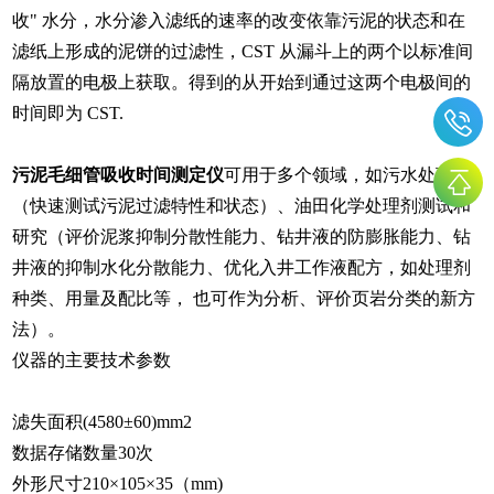
收" 水分，水分渗入滤纸的速率的改变依靠污泥的状态和在
滤纸上形成的泥饼的过滤性，CST 从漏斗上的两个以标准间
隔放置的电极上获取。得到的从开始到通过这两个电极间的
时间即为 CST.
污泥毛细管吸收时间测定仪
可用于多个领域，如污水处理
（快速测试污泥过滤特性和状态）、油田化学处理剂测试和
研究（评价泥浆
抑制分散性能力、钻井液的防膨胀能力、钻
井液的抑制水化分散能力、优化入井工作液配方，如处理剂
种类、用量及配比等， 也可作为分析、评价页岩分类的新方
法）。
仪器的主要技术参数
滤失面积
(4580±60)mm
2
数据存储数量
30次
外形尺寸
210×105×35（mm)