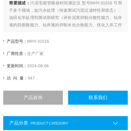
简要描述：
污泥毛细管吸收时间测定仪 型号MHY-31016 可用
于多个领域，如污水处理（快速测试污泥过滤特性和状态）、
油田化学处理剂测试和研究（评价泥浆抑制分散性能力、钻井
液的防膨胀能力、钻井液的抑制水化分散能力、优化入井工作
液配方，如处理剂种类、用量及配比等， 也可作为分析、评价
页岩分类的新方法）。
产品型号：
MHY-31016
厂商性质：
生产厂家
更新时间：
2024-08-06
访 问 量：
947
产品咨询
联系我们
产品分类
PRODUCT CATEGORY