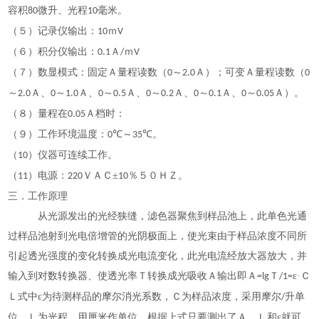
容积
微升、光程
毫米。
80
10
（５）记录仪输出：
ｍ
10
V
（６）积分仪输出：
Ａ
ｍ
0.1
/
V
（７）数显模式：固定Ａ量程读数（
～
Ａ）；可变Ａ量程读数（
0
2.0
0
～
Ａ、
～
Ａ、
～
Ａ、
～
Ａ、
～
Ａ、
～
Ａ）。
2.0
0
1.0
0
0.5
0
0.2
0
0.1
0
0.05
（８）量程在
Ａ档时：
0.05
（９）工作环境温度：
℃～
℃。
0
35
（
）仪器可连续工作。
10
（
）电源：
ＶＡＣ±
％５０ＨＺ。
11
220
10
三．工作原理
从光源发出的光经狭缝，滤色器聚焦到样品池上，此单色光通
过样品池射到光电倍增管的光阴极面上，使光束由于样品浓度不同所
引起透光强度的变化转换成光电流变化，此光电流经放大器放大，并
输入到对数转换器、使透光率Ｔ转换成光吸收Ａ输出即Ａ
Ｔ
ε·Ｃ
=lg
/1=
Ｌ式中ε为待测样品的摩尔消光系数，Ｃ为样品浓度，采用摩尔
升单
/
位，Ｌ为光程，用厘米作单位。根据上式只要测出了Ａ、Ｌ和ε就可