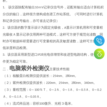
析。
该仪器除配有输出
ｍ
记录仪信号外，还配有输出适合计算机积
1.
10
V
分仪的输口，这样很方便构成色谱工作站系统。（可同时进行计算机
和记录仪信号输出，亦可省去记录仪）
该仪器的数字显示设计为固定光吸收，
显示计算机用和可变量程
2.
A
光吸收Ａ显示记录仪用两种可选模式，这样可方便于规范化读数，同
时亦可根据科研需要进行可变量程的高灵敏度读数，这样可方便于对
低浓度样品检测。
该仪器采用新型进口
光电倍增管和改进型电路结构，使仪器工
3.
IP28
作更为稳定可靠。
电脑紫外检测仪
二．
主要技术性能
（１）核酸蛋白检测仪提供波长：
、
。
254nm
280nm
（２）紫外检测仪提供波长：
、
、
、
。
220nm
254nm
280nm
340nm
（３）量程范围：
～
％Ｔ、
～
Ａ、
～
Ａ、
～
Ａ、
～
0
100
0
2
0
1
0
0.5
0
0.2
Ａ、
～
Ａ、
～
Ａ。
0
0.1
0
0.05
（４）流式样品池：容积
微升、光程３毫米。
100