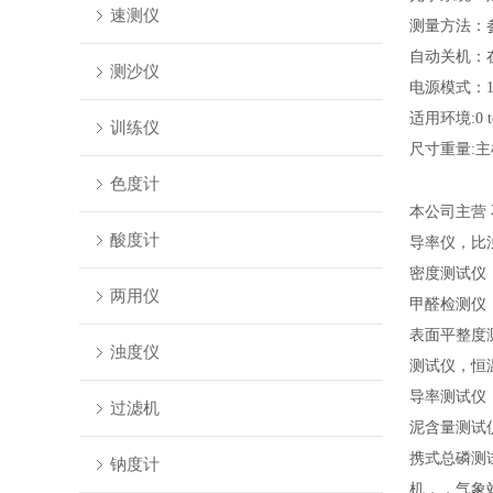
速测仪
测量方法：
自动关机：
测沙仪
电源模式：
适用环境
:0
训练仪
尺寸重量
:主
色度计
本公司主营
酸度计
导率仪，比
密度测试仪
两用仪
甲醛检测仪
表面平整度
浊度仪
测试仪，恒
导率测试仪
过滤机
泥含量测试
携式总磷测
钠度计
机，，气象