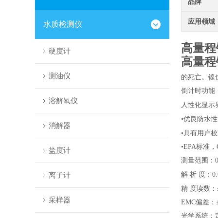
品牌
应用领域
水质检测仪
高量程
硬度计
高量程
测油仪
的死亡。镍
倒计时功能
溶解氧仪
人性化显示
•优良防水
消解器
•具有用户
•EPA标准
盐度计
测量范围：
离子计
解
析
度：
0
精
度读数：
采样器
EMC
偏差：
光学系统：