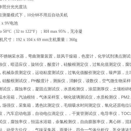
参照分光光度法
在测量模式下，
10分钟不用后自动关机
1 x 9V电池
 to 50°C（32 to 122°F）；RH max 95%，无冷凝
机尺寸：192 x 104 x 69 mm主机重量：360g
 不锈钢采水器，弯曲测量装置，鼓风干燥箱，色度计，化学试剂沸点测
浊仪，暗适应仪，旋转仪，酸度计，硅酸根测定仪，过氧化值测定仪，腐
，机械杂质测定仪，运动粘度测试仪，过氧化值酸价测定仪，噪声源，土
，硅酸根测试仪，PH酸度计，测振仪，消解仪，读数仪，空气微生物采
测试仪，腐蚀率仪，凝固点测试仪，水质检测仪，涂层测厚仪，土壤粉碎
温水浴箱，汽油根转，气体采样泵，钢化玻璃测试仪，水质检测仪，PM2
，场强仪，采集箱，透色比测定仪，毛细吸水时间测定仪，氧化还原电位计
仪，汽车启动电源，自动电位滴定仪，，干簧管测试仪，电导率仪，TO
试仪，腐蚀率仪，恒温水浴箱，余氯检测仪，自由膨胀率仪，离心杯，混
站，动觉方位仪，，气味采集器，雨量计，四合一气体分析仪，乳化液浓