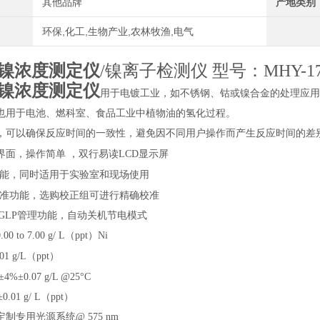
其他品牌
产地类别
环保,化工,生物产业,农林牧渔,电气
镍浓度测定仪
/镍离子检测仪 型号：MHY-17
镍浓度测定仪
用于电镀工业，如不锈钢、钴或镍合金的处理应用
也用于电池、燃科室、食品工业中植物油的氢化过程。
，可以确保反应时间的一致性，避免因不同用户操作而产生反应时间的差
界面，操作简单
，双行易读
LCD显示屏
性能，同时适用于实验室和现场使用
校准功能，选购校正组可进行精确校准
，GLP管理功能，自动关机节电模式
0.00 to 7.00 g/ L（ppt）Ni
.01 g/L（ppt）
±4%±0.07 g/L @25°C
±0.01 g/ L（ppt）
定制专用光源系统
@ 575 nm