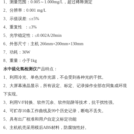
1、测量范围：0.005～1.000mg/L，超过稀释测定
2、分辨率：0.001 mg/L
3、示值误差: ≤±5%
4、重复性 ：≤3%
5、光学稳定性：≤0.002A/20min
6、外形尺寸：主机 266mm×200mm×130mm
7、功耗：30W
8、重量：小于1kg
水中硫化氢检测仪
产品特点：
1、利用冷光、单色光作光源，不会受到各种光的干扰。
2、大屏幕液晶显示，所有设定、标定、记录操作全部在同集成环境
下实现。
3、利用V/F转换、软件冗余、软件陷阱等技术，抗干扰性强。
4、可贮存10条工作曲线及99个历史记录，断电不丢失。
5、具有出厂校准和用户自定义标定功能
6、主机机壳采用模后ABS材料，防腐蚀性好。