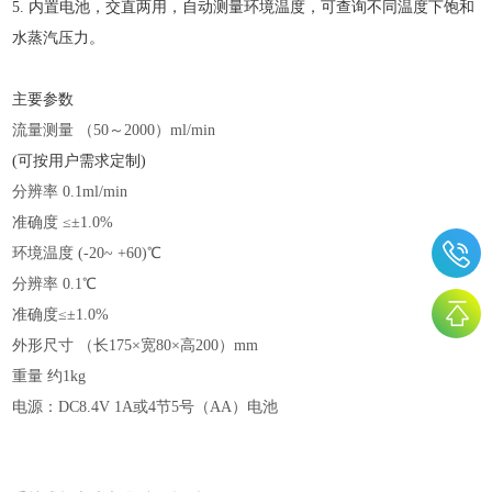
5. 内置电池，交直两用，自动测量环境温度，可查询不同温度下饱和
水蒸汽压力。
主要参数
流量测量
（
50～2000）ml/min
(可按用户需求定制)
分辨率
0.1ml/min
准确度
≤±1.0%
环境温度
(-20~ +60)℃
分辨率
0.1℃
准确度
≤±1.0%
外形尺寸
（长
175×宽80×高200）mm
重量
约
1kg
电源：
DC8.4V 1A或4节5号（AA）电池