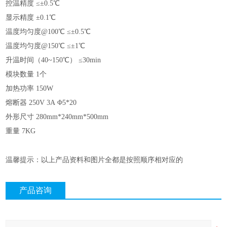
控温精度
≤±0.5℃
显示精度
±0.1℃
温度均匀度
@100℃ ≤±0.5℃
温度均匀度
@150℃ ≤±1℃
升温时间（
40~150℃） ≤30min
模块数量
1个
加热功率
150W
熔断器
250V 3A Φ5*20
外形尺寸
280mm*240mm*500mm
重量
7KG
温馨提示：以上产品资料和图片全都是按照顺序相对应的
产品咨询