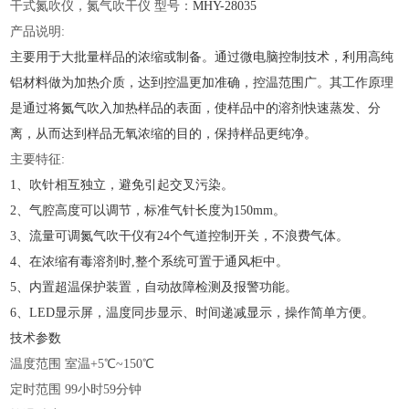
干式氮吹仪，氮气吹干仪
型号：
MHY-
28035
产品说明
:
主要用于大批量样品的浓缩或制备。通过微电脑控制技术，利用高纯
铝材料做为加热介质，达到控温更加准确，控温范围广。其工作原理
是通过将氮气吹入加热样品的表面，使样品中的溶剂快速蒸发、分
离，从而达到样品无氧浓缩的目的，保持样品更纯净。
主要特征
:
1、吹针相互独立，避免引起交叉污染。
2、气腔高度可以调节，标准气针长度为150mm。
3、流量可调氮气吹干仪有24个气道控制开关，不浪费气体。
4、在浓缩有毒溶剂时,整个系统可置于通风柜中。
5、内置超温保护装置，自动故障检测及报警功能。
6、LED显示屏，温度同步显示、时间递减显示，操作简单方便。
技术参数
温度范围
室温+5℃~150℃
定时范围
99小时59分钟