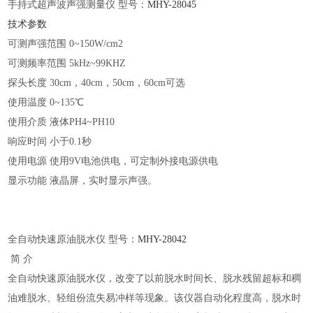
手持式超声波声强测量仪
型号：
MHY-
28045
技术参数
可测声强范围
0~150W/cm2
可测频率范围
5kHz~99KHZ
探头长度
30cm，40cm，50cm，60cm可选
使用温度
0~135℃
使用介质
液体PH4~PH10
响应时间
小于0.1秒
使用电源
使用9V电池供电，可定制外接电源供电
显示功能
液晶屏，实时显示声强。
全自动快速原油脱水仪
型号：
MHY-
28042
简
介
全自动快速原油脱水仪，改变了以前脱水时间长、脱水残留超标和稠
油难脱水、轻组份流失易冲样等现象。该仪器自动化程度高，脱水时