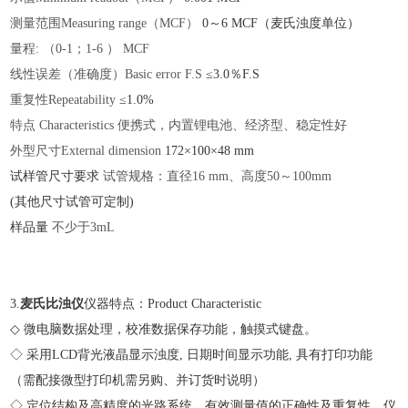
测量范围
Measuring range（MCF）
0～6 MCF（麦氏浊度单位）
量程
: （0-1；1-6 ） MCF
线性误差（准确度）
Basic error F.S
≤3.0％F.S
重复性
Repeatability
≤1.0%
特点
Characteristics
便携式，内置锂电池、经济型、稳定性好
外型尺寸
External dimension
172×100×48 mm
试样管尺寸要求
试管规格：直径
16 mm、高度50～100mm
(其他尺寸试管可定制)
样品量
不少于
3mL
3.
麦氏比浊仪
仪器特点：Product Characteristic
◇ 微电脑数据处理，校准数据保存功能，触摸式键盘。
◇ 采用LCD背光液晶显示浊度, 日期时间显示功能, 具有打印功能
（需配接微型打印机需另购、并订货时说明）
◇ 定位结构及高精度的光路系统，有效测量值的正确性及重复性。仪