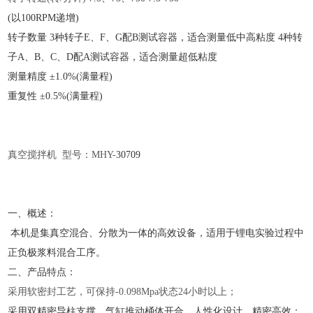
(以100RPM递增)
转子数量
3种转子E、F、G配B测试容器，适合测量低中高粘度 4种转
子A、B、C、D配A测试容器，适合测量超低粘度
测量精度
±1.0%(满量程)
重复性
±0.5%(满量程)
真空搅拌机
型号：MHY-
30709
一、概述：
本机是集真空混合、分散为一体的高效设备，适用于锂电实验过程中
正负极浆料混合工序。
二、产品特点：
采用软密封工艺，可保持
-0.098Mpa状态24小时以上；
采用双精密导柱支撑，气缸推动桶体开合，人性化设计，精密高效；