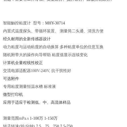
智能触控粘度计
型号：
MHY-
30714
内置式温度探头、带循环装置、
测量筒二头通、清洗方便
经久耐用的全新传感器设计
动力粘度与运动粘度的自动换算
多种粘度单位的任意互换
随机附带大的操作向导帮助
粘度值显示连续变化
计算机全量程线性校正
交流电源适配器
100V-240V, 抗干扰性好
可选附件
专用粘度测量恒温水槽
标准液
微型打印机
应用于适应于检测低、中、高流体样品
测量范围
mPa.s
1-100万
1-150万
转子转速
(转/分钟)
7.5、75、750
7.5-750