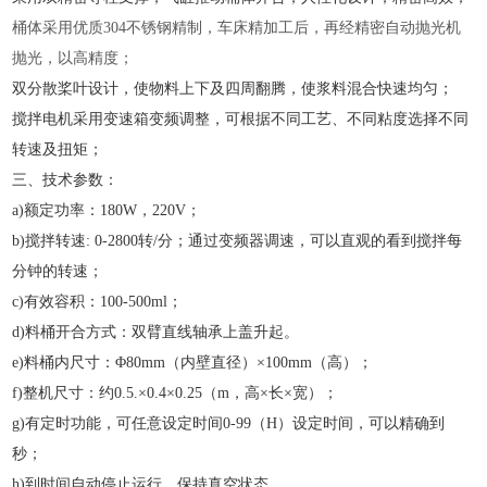
桶体采用优质
304不锈钢精制，车床精加工后，再经精密自动抛光机
抛光，以高精度；
双分散桨叶设计，使物料上下及四周翻腾，使浆料混合快速均匀；
搅拌电机采用变速箱变频调整，可根据不同工艺、不同粘度选择不同
转速及扭矩；
三、技术参数：
a)额定功率：180W，220V；
b)搅拌转速: 0-2800转/分；通过变频器调速，可以直观的看到搅拌每
分钟的转速；
c)有效容积：100-500ml；
d)料桶开合方式：双臂直线轴承上盖升起。
e)料桶内尺寸：Φ80mm（内壁直径）×100mm（高）；
f)整机尺寸：约0.5.×0.4×0.25（m，高×长×宽）；
g)有定时功能，可任意设定时间0-99（H）设定时间，可以精确到
秒；
h)到时间自动停止运行，保持真空状态