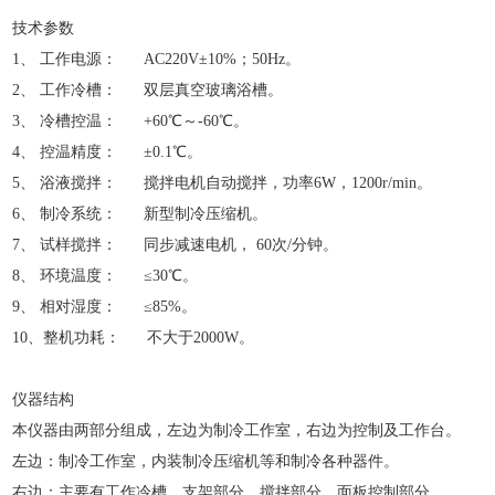
技术参数
1、 工作电源： AC220V±10%；50Hz。
2、 工作冷槽： 双层真空玻璃浴槽。
3、 冷槽控温： +60℃～-60℃。
4、 控温精度： ±0.1℃。
5、 浴液搅拌： 搅拌电机自动搅拌，功率6W，1200r/min。
6、 制冷系统： 新型制冷压缩机。
7、 试样搅拌： 同步减速电机， 60次/分钟。
8、 环境温度： ≤30℃。
9、 相对湿度： ≤85%。
10、整机功耗： 不大于2000W。
仪器结构
本仪器由两部分组成，左边为制冷工作室，右边为控制及工作台。
左边：制冷工作室，内装制冷压缩机等和制冷各种器件。
右边：主要有工作冷槽、支架部分、搅拌部分、面板控制部分。