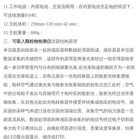
11.工作电源：内置电池，交直流两用；在内置电池充足电的情况下，
可连续测量8小时。
12.主机体积：230mm×120 mm×42 mm；
13.主机重量：600g；
三、
可吸入颗粒物检测仪
仪器结构原理
本仪器是由组装在一起的感应器和数据处理器组成。感应器是本仪器
数据采集的关键部件，该部件的原理是将激光束经过一组非球面镜变
成一束功率密度均匀分布的细测量光束
,在光束轨迹的侧前方为一前焦
点落在光束轨迹上，后焦点落在一光电转换器上的散射光收集透镜
组，取样空气通过激光束与散射光收集镜组的前焦点交汇处时，空气
中的尘埃粒子发出与其物理尺寸相对应的散射光，散射光经过光学透
镜收集，在后焦点处由光电转换器件接受并转换成相应的电信号。感
应器的采样气体进口设在仪器的顶端位置。采集空气的动力源是一无
刷直流风机。数据处理器则将感应器收集到的电信号经过电子切割器
将大粒子分离掉以后，由微处理器进行湿度、质量浓度等换算。结果
由LED显示器显示、储存或打印。