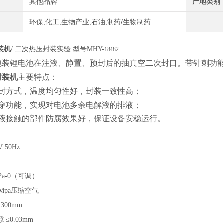
其他品牌
产地类别
环保,化工,生物产业,石油,制药/生物制药
装机
/ 二次热压封装实验
型号
MHY-
18482
包装锂电池在注液、静置、预封后的抽真空二次封口。带针刺功
封装机
主要特点：
软封方式，温度均匀性好，封装一致性高；
刺穿功能，实现对电池多余电解液的排液；
解液接触的部件防腐效果好，保证设备安稳运行。
：
V 50Hz
kPa-0（可调）
.8Mpa压缩空气
300mm
隙
≤0.03mm