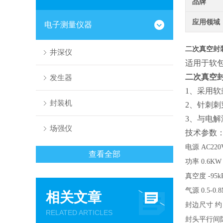
品牌
应用领域
电子测量仪器
二次真空封
井深仪
适用于软
二次真空
发生器
1、采用
封装机
2、针刺
3、与电
场强仪
技术参数
电源
AC220
查看全部
功率
0.6KW
真空度
-95
气源
0.5-0
相关文章
封边尺寸
约
RELATED ARTICLES
封头平行间