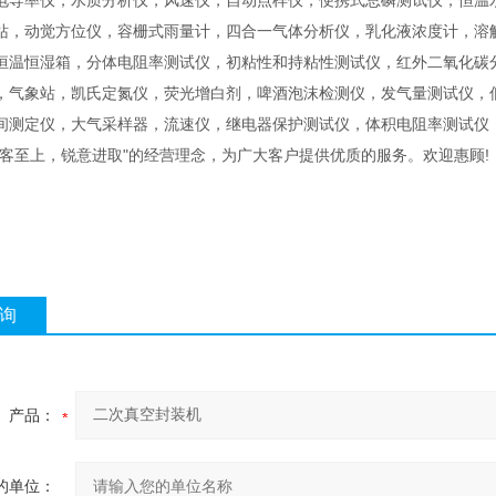
电导率仪，水质分析仪，风速仪，自动点样仪，便携式总磷测试仪，恒温
站，动觉方位仪，容栅式雨量计，四合一气体分析仪，乳化液浓度计，溶
恒温恒湿箱，分体电阻率测试仪，初粘性和持粘性测试仪，红外二氧化碳
，气象站，凯氏定氮仪，荧光增白剂，啤酒泡沫检测仪，发气量测试仪，
间测定仪，大气采样器，流速仪，继电器保护测试仪，体积电阻率测试仪
顾客至上，锐意进取"的经营理念，为广大客户提供优质的服务。欢迎惠顾!
询
产品：
的单位：