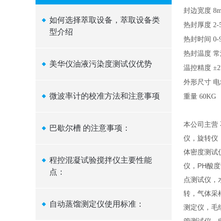
封边宽度
8
如何选择萃取设备，萃取设备类
热封厚度
2
型介绍
热封时间
0
热封温度
常
美华仪油液污染度测试仪优势
温控精度
±
外形尺寸
电
微波率计的校准方法和注意事项
重量
60KG
本公司主营
巴歇尔槽 的注意事项：
仪，旋转仪
体密度测试
程控混凝试验搅拌仪主要性能
仪，PH酸
点：
点测试仪，
转，气体采
自动蒸馏测定仪使用标准：
测定仪，毛