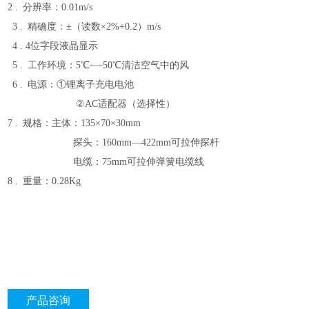
2 . 分辨率：0.01m/s
3 . 精确度：±（读数×2%+0.2）m/s
4 . 4位字段液晶显示
5 . 工作环境：5℃-—50℃清洁空气中的风
6 . 电源：①锂离子充电电池
②AC适配器（选择性）
7 . 规格：主体：135×70×30mm
探头：160mm—422mm可拉伸探杆
电缆：75mm可拉伸弹簧电缆线
8 . 重量：0.28Kg
产品咨询