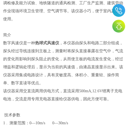
调检修及能力试验、地铁隧道的通风检测、工厂生产监测、建筑劳动
作业现场环境卫生管理、空气调节等。该仪器小巧，便于室内及室外
使用。
简介
数字风速仪是一种
热球式风速仪
，本仪器由探头和电路二部分组成，
探头经过导线连接到主板上，测量时将探头直接暴露在空气中，气流
的变化而影响到探头阻止的变化，从而使主板的电流发生变化，经过
增益和逻辑处理后，显示为当前的风速值，由液晶直接显示出来。该
仪器采用集成电路设计，具有灵敏度高、体积小、重量轻、操作简
单、数字直读等优点。
该仪器采用交直流两用供电方式，直流采用
500mA,12.6V锂离子充电
电池，交流是用专用充电器直接给仪器供电，因此方便可靠。
技术参数
1 . 测量范围：0—10m/s 0—30m/s