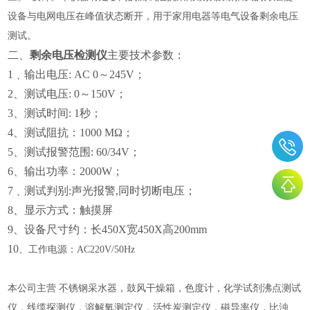
设备与电网电压在峰值状态断开，用于家用电器等电气设备剩余电压
测试。
二、
剩余电压检测仪
主要技术参数：
1﹑输出电压: AC 0～245V；
2、测试电压: 0～150V；
3、测试时间: 1秒；
4、测试阻抗：1000 MΩ；
5、测试报警范围: 60/34V；
6、输出功率：2000W；
7﹑测试判别:声光报警,同时切断电压；
8、显示方式：触摸屏
9、设备尺寸约：长450X宽450X高200mm
10
、工作电源：
AC220V/50Hz
本公司主营 不锈钢采水器，鼓风干燥箱，色度计，化学试剂沸点测试
仪，线缆探测仪，溶解氧测定仪，活性炭测定仪，磁导率仪，比浊