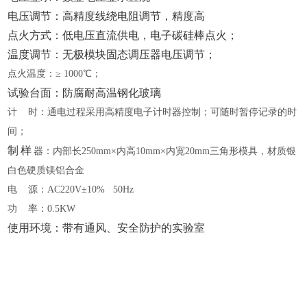
电压调节：高精度线绕电阻调节，精度高
点火方式：低电压直流供电，电子碳硅棒点火；
温度调节：无极模块固态调压器电压调节；
点火温度：
≥ 1000℃；
试验台面：防腐耐高温钢化玻璃
计
时：通电过程采用高精度电子计时器控制；可随时暂停记录的时
间；
制
样
器：内部长
250mm×内高10mm×内宽20mm三角形模具，材质银
白色硬质镁铝合金
电
源：AC220V±10% 50Hz
功
率：0.5KW
使用环境：带有通风、安全防护的实验室